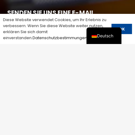
SENDEN SIE UNS EINE E-MAIL
Diese Website verwendet Cookies, um Ihr Erlebnis zu
verbessern. Wenn Sie diese Website weiter nutzen,
devin@cnspd.com
OK
erklären Sie sich damit
Deutsch
einverstanden.
Datenschutzbestimmungen
Kontakt
Wir bewerten und verbessern unsere Prozesse
ständig, um sicherzustellen, dass wir die
effizientesten und zuverlässigsten Elektroprodukte
auf dem Markt liefern.