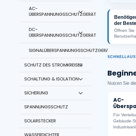
AC-
ÜBERSPANNUNGSSCHUTZGERÄT
Benötigen
der Best
DC-
Öffnen Sie
ÜBERSPANNUNGSSCHUTZGERÄT
Benutzerha
SIGNALÜBERSPANNUNGSSCHUTZGERÄT
SCHNELLAU
SCHUTZ DES STROMKREISES
Beginne
SCHALTUNG & ISOLATION
Nutzen Sie die
SICHERUNG
AC-
Übersp
SPANNUNGSSCHUTZ
Für Verteil
SOLARSTECKER
Gebäude-S
Industriean
WASSERDICHTER