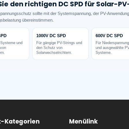
Sie den richtigen DC SPD für Solar-
annungsschutz sollte mit der Systemspannung, der PV-Anwendung,
sbelastung übereinstimmen.
SPD
1000V DC SPD
600V DC SPD
-Systeme und
Für gängige PV-Strings und
Für Niederspannun
 von
den Schutz von
und ausgewählte PV
rn.
Solarwechselrichtern.
Systeme.
t-Kategorien
Menülink