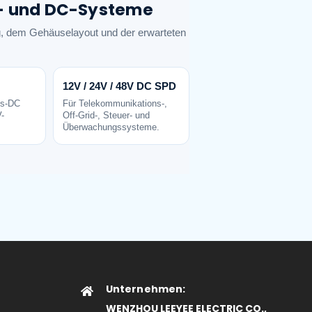
PV- und DC-Systeme
 dem Gehäuselayout und der erwarteten
12V / 24V / 48V DC SPD
gs-DC
Für Telekommunikations-,
-
Off-Grid-, Steuer- und
Überwachungssysteme.
Unternehmen:
WENZHOU LEEYEE ELECTRIC CO.,