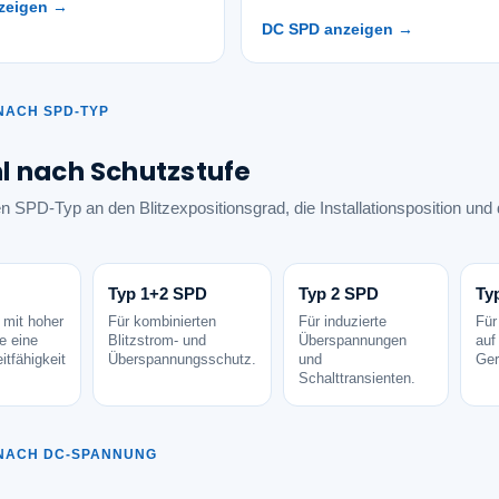
zeigen →
DC SPD anzeigen →
NACH SPD-TYP
 nach Schutzstufe
 SPD-Typ an den Blitzexpositionsgrad, die Installationsposition un
Typ 1+2 SPD
Typ 2 SPD
Ty
 mit hoher
Für kombinierten
Für induzierte
Für
e eine
Blitzstrom- und
Überspannungen
auf
itfähigkeit
Überspannungsschutz.
und
Ger
Schalttransienten.
 NACH DC-SPANNUNG