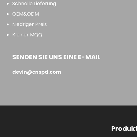
Schnelle Lieferung
OEM&ODM
Niedriger Preis
Kleiner MQQ
SENDEN SIE UNS EINE E-MAIL
devin@cnspd.com
Produk