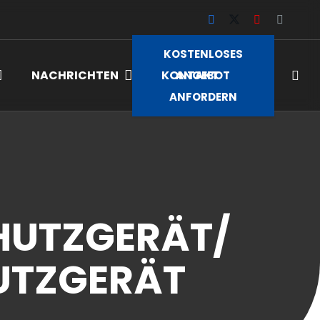
KOSTENLOSES
NACHRICHTEN
KONTAKT
ANGEBOT
ANFORDERN
HUTZGERÄT/
UTZGERÄT