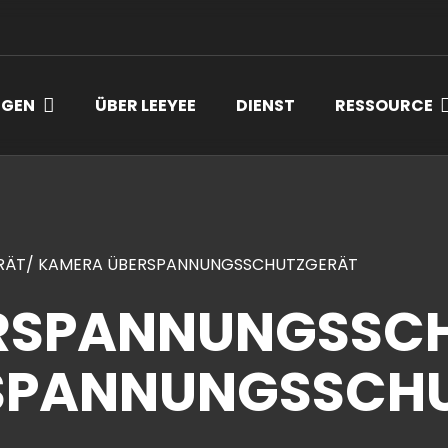
NGEN
ÜBER LEEYEE
DIENST
RESSOURCE
RÄT/ KAMERA ÜBERSPANNUNGSSCHUTZGERÄT
ERSPANNUNGSSC
SPANNUNGSSCH