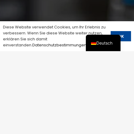
Diese Website verwendet Cookies, um Ihr Erlebnis zu
verbessern. Wenn Sie diese Website weiter nutzen,
OK
erklären Sie sich damit
Deutsch
einverstanden.
Datenschutzbestimmungen
ALLES, WAS SIE NICHT FINDEN
KONNTEN？
Sprechen Sie mit
unserem Vertrieb
Da wir wissen, dass jedes Unternehmen einzigartig
ist, bieten wir maßgeschneiderte Dienstleistungen
an, um sicherzustellen, dass unsere Produkte
perfekt auf Ihre spezifischen Bedürfnisse