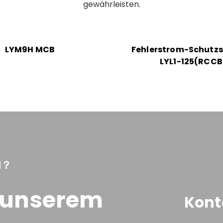
gewährleisten.
LYM9H MCB
Fehlerstrom-Schutzs
LYL1-125(RCCB
N？
t unserem
Kont