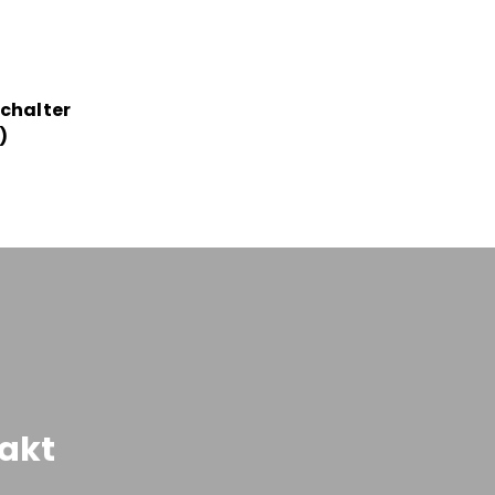
chalter
)
akt