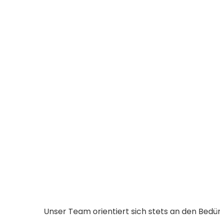
Wir bieten ein umfassendes Angebot an maßges
jedem Schritt eng mit unseren Kunden zusammen
Unser Team orientiert sich stets an den Bedü