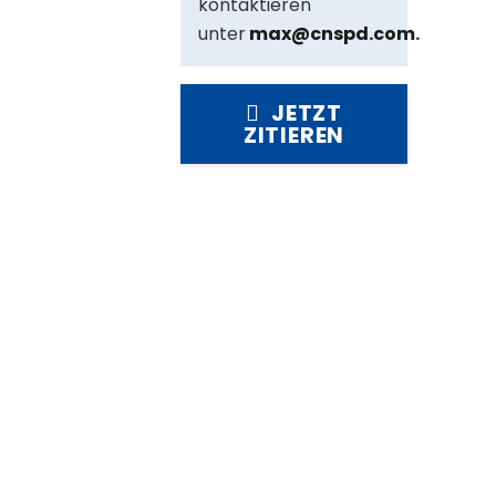
kontaktieren
unter
max@cnspd.com
.
JETZT
ZITIEREN
t in
n-