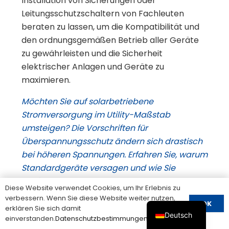
Installation von Sicherungen oder
Leitungsschutzschaltern von Fachleuten
beraten zu lassen, um die Kompatibilität und
den ordnungsgemäßen Betrieb aller Geräte
zu gewährleisten und die Sicherheit
elektrischer Anlagen und Geräte zu
maximieren.
Möchten Sie auf solarbetriebene
Stromversorgung im Utility-Maßstab
umsteigen? Die Vorschriften für
Überspannungsschutz ändern sich drastisch
bei höheren Spannungen. Erfahren Sie, warum
Standardgeräte versagen und wie Sie
geeignete 1500V DC
Diese Website verwendet Cookies, um Ihr Erlebnis zu
Überspannungsschutzgeräte für maximale
verbessern. Wenn Sie diese Website weiter nutzen,
OK
Sicherheit auswählen.
erklären Sie sich damit
Deutsch
einverstanden.
Datenschutzbestimmungen