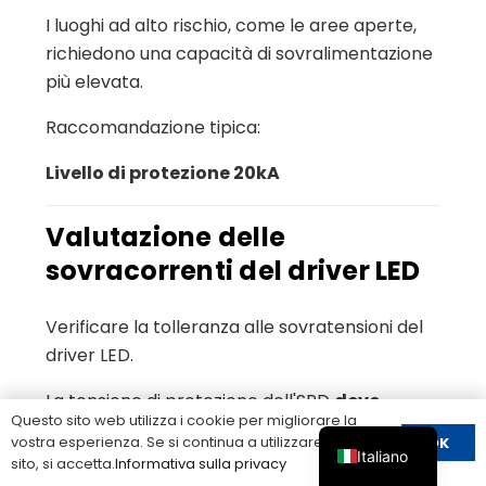
I luoghi ad alto rischio, come le aree aperte,
richiedono una capacità di sovralimentazione
più elevata.
Raccomandazione tipica:
Livello di protezione 20kA
Valutazione delle
sovracorrenti del driver LED
Verificare la tolleranza alle sovratensioni del
driver LED.
La tensione di protezione dell'SPD
deve
Questo sito web utilizza i cookie per migliorare la
essere inferiore alla tensione di resistenza
vostra esperienza. Se si continua a utilizzare questo
OK
del driver
.
Italiano
sito, si accetta.
Informativa sulla privacy