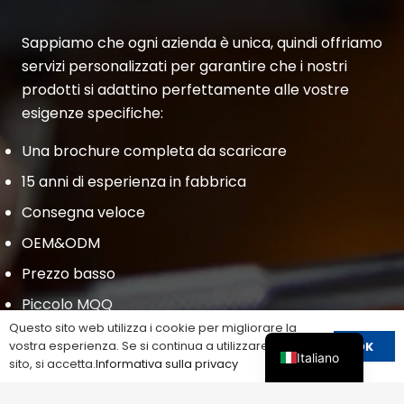
Sappiamo che ogni azienda è unica, quindi offriamo
servizi personalizzati per garantire che i nostri
prodotti si adattino perfettamente alle vostre
esigenze specifiche:
Una brochure completa da scaricare
15 anni di esperienza in fabbrica
Consegna veloce
OEM&ODM
Prezzo basso
Piccolo MQQ
Questo sito web utilizza i cookie per migliorare la
vostra esperienza. Se si continua a utilizzare questo
OK
INVIATECI UN'E-MAIL
Italiano
sito, si accetta.
Informativa sulla privacy
devin@cnspd.com