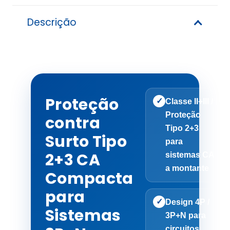
Descrição
Proteção
✓
Classe II+III /
Proteção
contra
Tipo 2+3
Surto Tipo
para
2+3 CA
sistemas CA
a montante
Compacta
para
✓
Design 4P /
Sistemas
3P+N para
circuitos