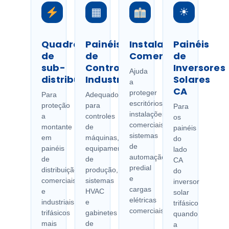
▦
☀
Quadros
Painéis
Instalações
Painéis
de
de
Comerciais
de
sub-
Controle
Inversores
Ajuda
distribuição
Industrial
Solares
a
CA
proteger
Para
Adequado
escritórios,
proteção
para
Para
instalações
a
controles
os
comerciais,
montante
de
painéis
sistemas
em
máquinas,
do
de
painéis
equipamentos
lado
automação
de
de
CA
predial
distribuição
produção,
do
e
comerciais
sistemas
inversor
cargas
e
HVAC
solar
elétricas
industriais
e
trifásico
comerciais.
trifásicos
gabinetes
quando
mais
de
a