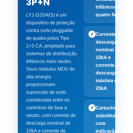
3P+N
trifásicos de
quatro fios
LY1-D20/4(S) é um
dispositivo de proteção
contra surto pluggable
✓
Corrente de
de quatro polos Tipo
descarga
2+3 CA, projetado para
nominal de
sistemas de distribuição
10kA e
trifásicos mais neutro.
corrente de
Seus módulos MOV de
descarga
alta energia
máxima de
proporcionam
20kA
supressão de surto
coordenada entre os
caminhos de fase e
✓
Cartuchos
neutro, com corrente de
substituíveis
descarga nominal de
com
10kA e corrente de
indicação