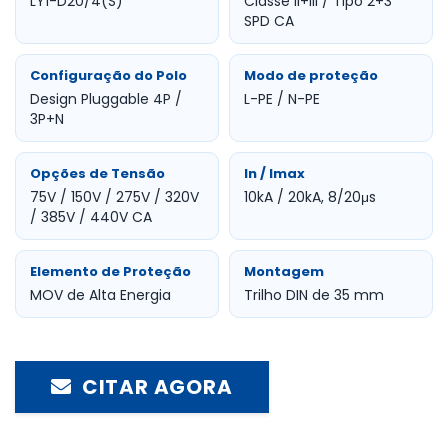
LY1-D20/4(S)
Classe II+III / Tipo 2+3
SPD CA
Configuração do Polo
Modo de proteção
Design Pluggable 4P /
L-PE / N-PE
3P+N
Opções de Tensão
In / Imax
75V / 150V / 275V / 320V
10kA / 20kA, 8/20μs
/ 385V / 440V CA
Elemento de Proteção
Montagem
MOV de Alta Energia
Trilho DIN de 35 mm
CITAR AGORA