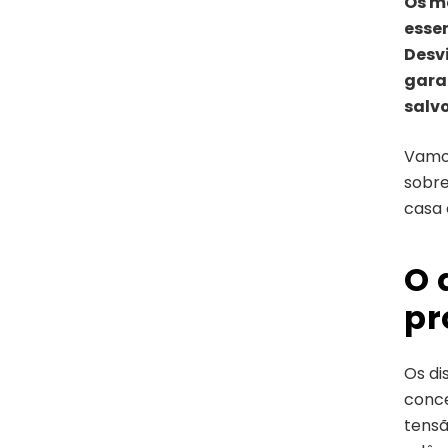
Os m
esse
Desv
gara
salvo
Vamos
sobre
casa 
O 
pr
Os di
conce
tensã