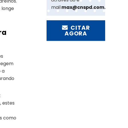
arelhos.
mail
max@cnspd.com
.
 longe
CITAR
ra
AGORA
es
rotegem
 a
gurando
:
, estes
eis como