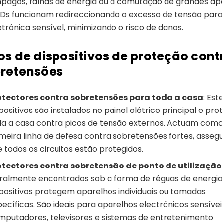
pagos, falhas de energia ou a comutação de grandes ap
Ds funcionam redireccionando o excesso de tensão para
etrónica sensível, minimizando o risco de danos.
os de dispositivos de proteção cont
retensões
otectores contra sobretensões para toda a casa
: Est
positivos são instalados no painel elétrico principal e p
da a casa contra picos de tensão externos. Actuam como
imeira linha de defesa contra sobretensões fortes, asse
 todos os circuitos estão protegidos.
otectores contra sobretensão de ponto de utilização
ralmente encontrados sob a forma de réguas de energia
spositivos protegem aparelhos individuais ou tomadas
pecíficas. São ideais para aparelhos electrónicos sensív
mputadores, televisores e sistemas de entretenimento