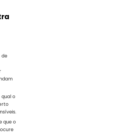
tra
e de
r
pondam
o qual o
erto
síveis.
e que o
rocure