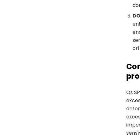
do
DO
ent
en
se
crí
Com
pro
Os SP
exces
deter
exces
imped
sensí