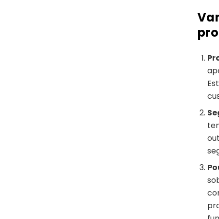
Van
pro
Pr
ap
Est
cu
Se
te
ou
se
Po
so
co
pr
fu