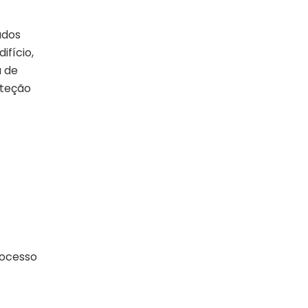
lados
ifício,
a de
oteção
rocesso