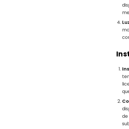
di
me
Lu
mo
con
Ins
In
te
li
que
Co
di
de
su