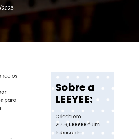
1/2026
ando os
Sobre a
por
LEEYEE:
os para
e
Criada em
2009,
LEEYEE
é um
fabricante