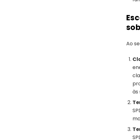
Esc
sob
Ao se
Cl
en
cl
pr
às
Te
SP
ma
Te
SP