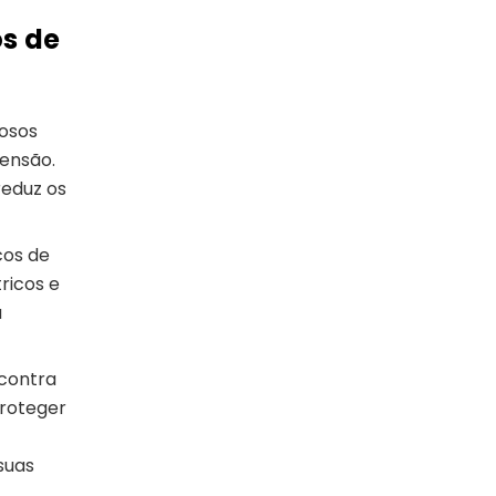
os de
iosos
tensão.
reduz os
cos de
ricos e
a
 contra
proteger
suas