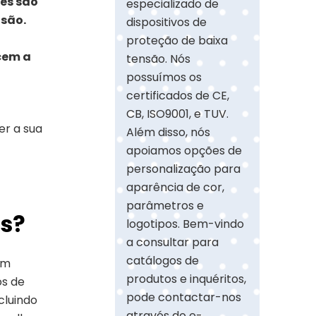
ões são
especializado de
nsão.
dispositivos de
proteção de baixa
cem a
tensão. Nós
possuímos os
certificados de CE,
CB, ISO9001, e TUV.
er a sua
Além disso, nós
apoiamos opções de
personalização para
aparência de cor,
parâmetros e
es?
logotipos. Bem-vindo
a consultar para
catálogos de
am
produtos e inquéritos,
os de
pode contactar-nos
cluindo
através do e-