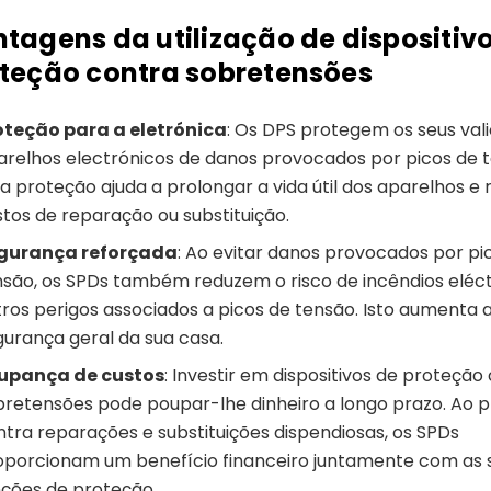
tagens da utilização de dispositiv
teção contra sobretensões
oteção para a eletrónica
: Os DPS protegem os seus val
arelhos electrónicos de danos provocados por picos de 
a proteção ajuda a prolongar a vida útil dos aparelhos e 
stos de reparação ou substituição.
gurança reforçada
: Ao evitar danos provocados por pi
nsão, os SPDs também reduzem o risco de incêndios eléct
tros perigos associados a picos de tensão. Isto aumenta 
gurança geral da sua casa.
upança de custos
: Investir em dispositivos de proteção
bretensões pode poupar-lhe dinheiro a longo prazo. Ao 
ntra reparações e substituições dispendiosas, os SPDs
oporcionam um benefício financeiro juntamente com as 
nções de proteção.