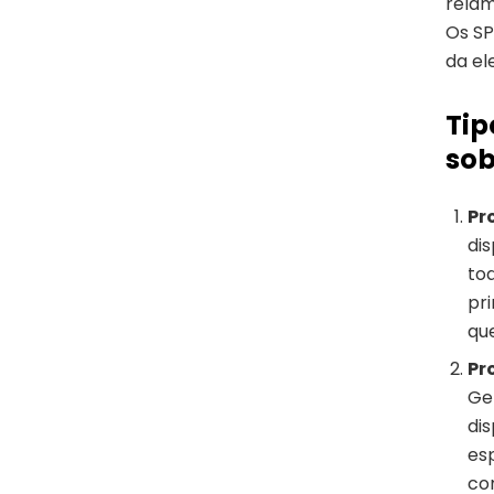
relâm
Os SP
da el
Tip
sob
Pr
dis
to
pr
que
Pr
Ge
di
es
co