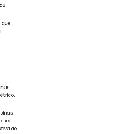
 ou
s que
a
e
a
ante
étrico.
sinais
e ser
ativa de