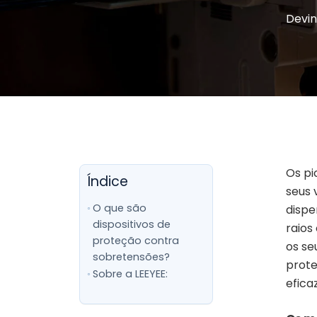
Devin
Os pi
Índice
seus 
O que são
dispe
dispositivos de
raios
proteção contra
os se
sobretensões?
prote
Sobre a LEEYEE:
efica