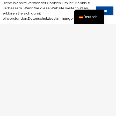
Diese Website verwendet Cookies, um Ihr Erlebnis zu
verbessern. Wenn Sie diese Website weiter nutzen,
OK
erklären Sie sich damit
Miniatur-Leistungsschalter (MCB) LYM5-63
Deutsch
einverstanden.
Datenschutzbestimmungen