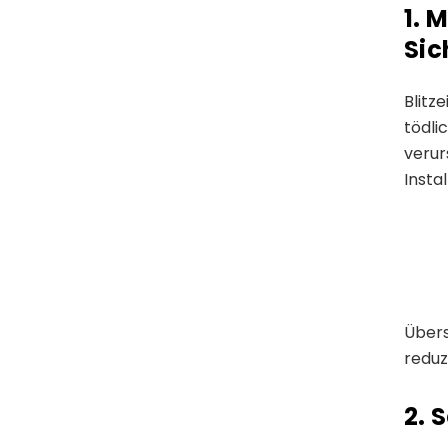
1. 
Sic
Blitz
tödli
verur
Insta
Übers
reduz
2. 