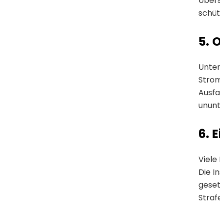
Übers
schüt
5. 
Unter
Strom
Ausfa
ununt
6. 
Viele
Die I
geset
Straf