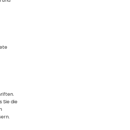
n und
ete
riften.
 Sie die
m
sern.