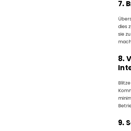
7. 
Übers
dies 
sie z
mach
8. 
Int
Blitz
Kommu
minim
Betri
9. 