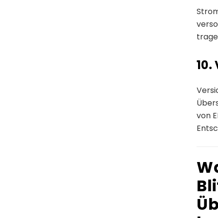
Strom
verso
trage
10.
Versi
Übers
von E
Entsc
Wa
Bl
Üb