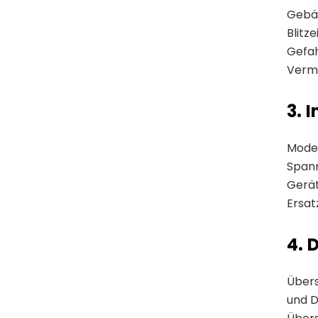
Gebäu
Blitz
Gefah
Verm
3. 
Mode
Spann
Gerät
Ersat
4. 
Übers
und D