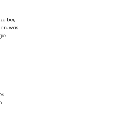
u bei,
zen, was
gie
Ds
n