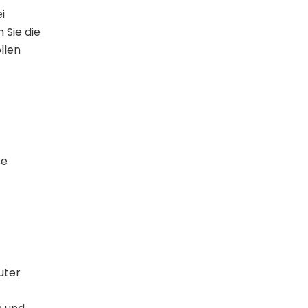
i
 Sie die
llen
se
uter