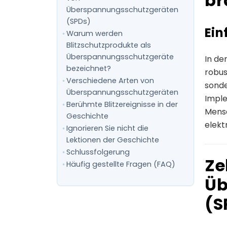
br
Überspannungsschutzgeräten
(SPDs)
Ein
Warum werden
Blitzschutzprodukte als
Überspannungsschutzgeräte
In de
bezeichnet?
robus
Verschiedene Arten von
sonde
Überspannungsschutzgeräten
Imple
Berühmte Blitzereignisse in der
Mensc
Geschichte
elekt
Ignorieren Sie nicht die
Lektionen der Geschichte
Schlussfolgerung
Ze
Häufig gestellte Fragen (FAQ)
Üb
(S