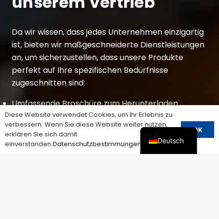
unserem Vertrieb
Da wir wissen, dass jedes Unternehmen einzigartig
ist, bieten wir maßgeschneiderte Dienstleistungen
an, um sicherzustellen, dass unsere Produkte
perfekt auf Ihre spezifischen Bedürfnisse
zugeschnitten sind:
Umfassende Broschüre zum Herunterladen
Diese Website verwendet Cookies, um Ihr Erlebnis zu
15 Jahre Erfahrung in der Fabrik
verbessern. Wenn Sie diese Website weiter nutzen,
OK
erklären Sie sich damit
Schnelle Lieferung
Deutsch
einverstanden.
Datenschutzbestimmungen
OEM&ODM
Niedriger Preis
Kleiner MQQ
SENDEN SIE UNS EINE E-MAIL