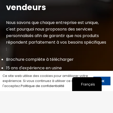
vendeurs
Nous savons que chaque entreprise est unique,
c'est pourquoi nous proposons des services
personnalisés afin de garantir que nos produits
répondent parfaitement à vos besoins spécifiques
:
Brochure complète à télécharger
15 ans d'expérience en usine
Ce site web utilise des cookies pour améliorer votre
Livraison rapide
expérience. Si vous continuez à utiliser ce site, vous
OK
Français
OEM&ODM
l'acceptez.
Politique de confidentialité
Prix bas
Petit MQQ