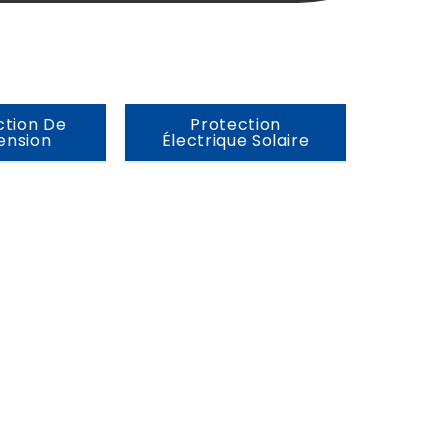
ction De
Protection
ension
Électrique Solaire
uide for Power,
ons
,
Guides
29 Jul à
13:48
king rooms, relay rooms,
quipment through long power,
onductive routes can carry