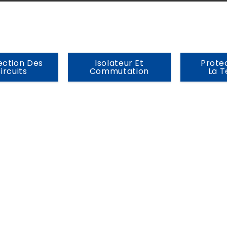
ection Des
Isolateur Et
Prote
ircuits
Commutation
La T
Railway Signal Surge Protection G
Control and Trackside Systems
Actualités
,
Protection contre les surtensi
techniques
Railway signalling systems connect interloc
lineside cabinets and exposed trackside e
control and communication cables. These c