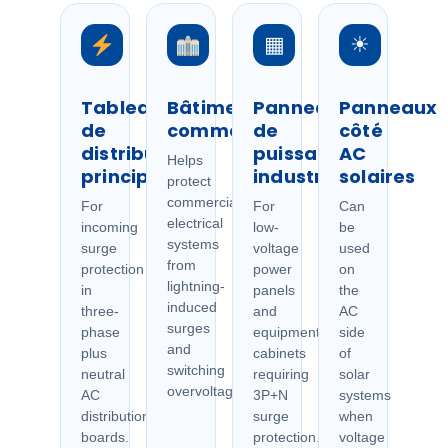
▦
☀
Tableaux
Bâtiments
Panneaux
Panneaux
de
commerciaux
de
côté
distribution
puissance
AC
Helps
principaux
industriels
solaires
protect
commercial
For
For
Can
electrical
incoming
low-
be
systems
surge
voltage
used
from
protection
power
on
lightning-
in
panels
the
induced
three-
and
AC
surges
phase
equipment
side
and
plus
cabinets
of
switching
neutral
requiring
solar
overvoltage.
AC
3P+N
systems
distribution
surge
when
boards.
protection.
voltage