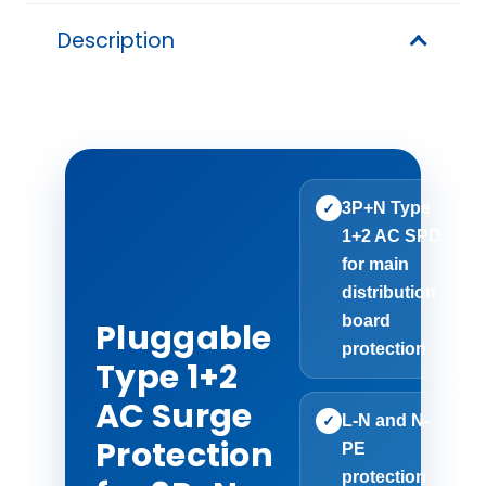
Description
3P+N Type
✓
1+2 AC SPD
for main
distribution
board
Pluggable
protection
Type 1+2
AC Surge
L-N and N-
✓
Protection
PE
protection