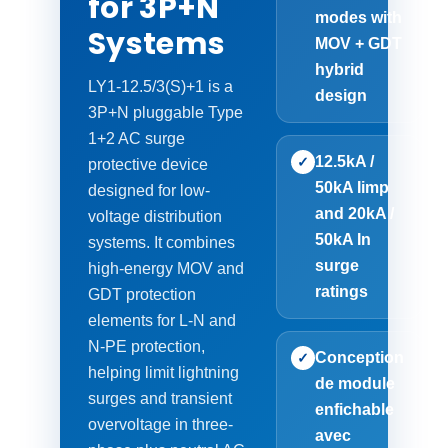
for 3P+N
modes with
Systems
MOV + GDT
hybrid
LY1-12.5/3(S)+1 is a
design
3P+N pluggable Type
1+2 AC surge
12.5kA /
✓
protective device
50kA Iimp
designed for low-
and 20kA /
voltage distribution
50kA In
systems. It combines
surge
high-energy MOV and
ratings
GDT protection
elements for L-N and
N-PE protection,
Conception
✓
helping limit lightning
de module
surges and transient
enfichable
overvoltage in three-
avec