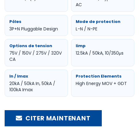
AC
Pôles
Mode de protection
3P+N Pluggable Design
L-N / N-PE
Options de tension
Iimp
75V / 150V / 275V / 320V
12.5kA / 50kA, 10/350μs
CA
In / Imax
Protection Elements
20kA / 50kA In, 50kA /
High Energy MOV + GDT
100kA Imax
CITER MAINTENANT