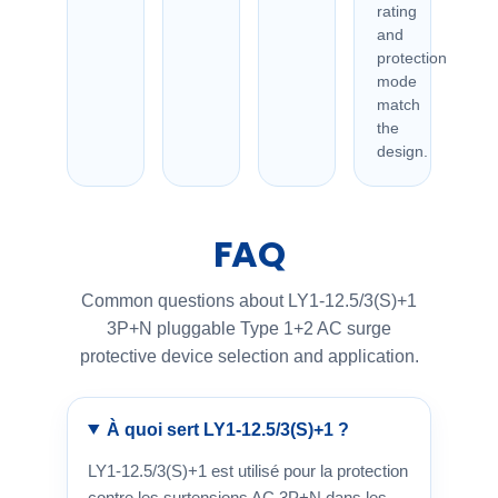
rating
and
protection
mode
match
the
design.
FAQ
Common questions about LY1-12.5/3(S)+1
3P+N pluggable Type 1+2 AC surge
protective device selection and application.
À quoi sert LY1-12.5/3(S)+1 ?
LY1-12.5/3(S)+1 est utilisé pour la protection
contre les surtensions AC 3P+N dans les