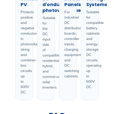
PV
d'onduleurs
Panels
Systems
photovoltaïques
Protects
For
Suitable
positive
industrial
for
Suitable
and
DC
compatible
for
negative
distribution
battery
the
conductors
boards,
cabinets
DC
in
controller
and
input
photovoltaic
inputs,
energy-
side
string
charging
storage
of
and
equipment,
DC
compatible
combiner-
and
circuits
residential,
box
DC
operating
hybrid,
circuits
switching
up
and
up
cabinets.
to
commercial
to
600V
solar
600V
DC.
inverters.
DC.