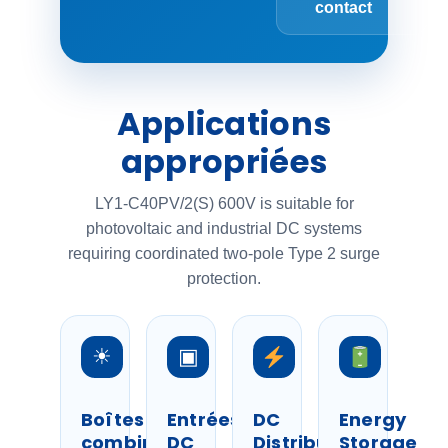
contact
Applications
appropriées
LY1-C40PV/2(S) 600V is suitable for
photovoltaic and industrial DC systems
requiring coordinated two-pole Type 2 surge
protection.
☀
▣
Boîtes
Entrées
DC
Energy
combinées
DC
Distribution
Storage