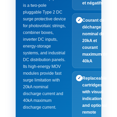
et négatifs
is a two-pole
pluggable Type 2 DC
surge protective device
✓
Courant de
for photovoltaic strings,
décharge
combiner boxes,
nominal de
inverter DC inputs,
20kA et
energy-storage
courant
systems, and industrial
maximum de
DC distribution panels.
40kA
Its high-energy MOV
modules provide fast
✓
Replaceable
surge limitation with
cartridges
20kA nominal
with visual
discharge current and
indication
40kA maximum
and optional
discharge current.
remote