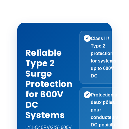
✓
Class II /
Type 2
Reliable
protection
Type 2
for systems
up to 600V
Surge
DC
Protection
for 600V
✓
Protection à
DC
deux pôles
pour
Systems
conducteurs
DC positifs
LY1-C40PV/2(S) 600V