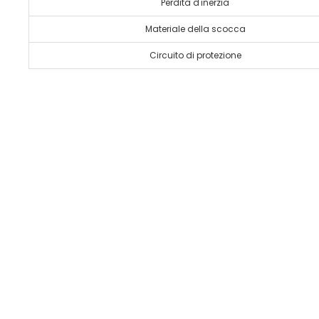
Perdita d'inerzia
Materiale della scocca
Circuito di protezione
Iniziare a pe