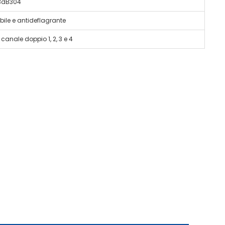
3dB304
le e antideflagrante
 canale doppio 1, 2, 3 e 4