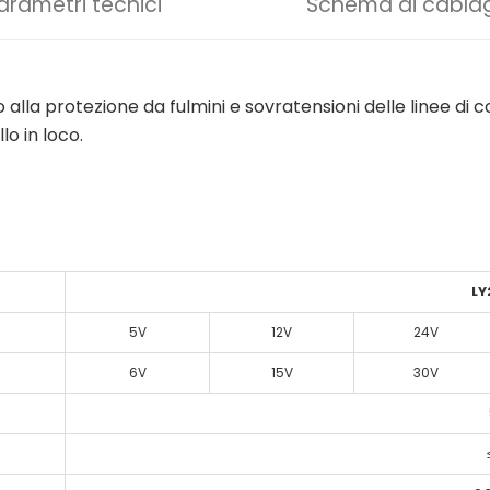
arametri tecnici
Schema di cabla
la protezione da fulmini e sovratensioni delle linee di con
lo in loco.
LY
5V
12V
24V
6V
15V
30V