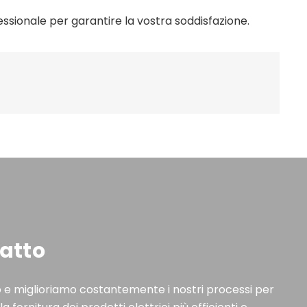
essionale per garantire la vostra soddisfazione.
atto
 e miglioriamo costantemente i nostri processi per