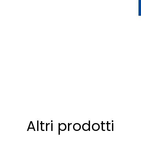
izzati, lavorando a stretto contatto con i nostri
ione alla consegna finale.
Altri prodotti