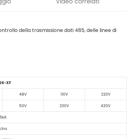
ggio
Video correlati
trollo della trasmissione dati 485, delle linee di
26-XF
48V
110V
220V
50V
230V
420V
5kA
≤1ns