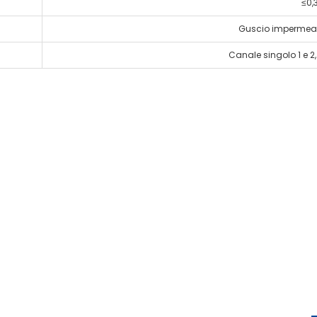
≤0,
Guscio impermeabi
Canale singolo 1 e 2,
rsonalizzare