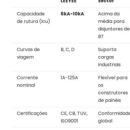
LEEYEE
sector
Capacidade
6kA-10kA
Acima da
de rutura (Icu)
média para
disjuntores de
BT
Curvas de
B, C, D
Suporta
viagem
cargas
industriais
Corrente
1A-125A
Flexível para
nominal
os
construtores
de painéis
Certificações
CE, CB, TUV,
Conformidad
ISO9001
global