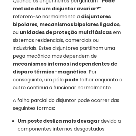
Quando os engenheiros perguntam
“Pode
metade de um disjuntor avariar?”
referem-se normalmente a
disjuntores
bipolares
,
mecanismos bipolares ligados
,
ou
unidades de proteção multifásicas
em
sistemas residenciais, comerciais ou
industriais. Estes disjuntores partilham uma
pega mecânica mas dependem de
mecanismos internos independentes de
disparo térmico-magnético
. Por
conseguinte, um pólo
pode
falhar enquanto o
outro continua a funcionar normalmente.
A falha parcial do disjuntor pode ocorrer das
seguintes formas:
Um poste desliza mais devagar
devido a
componentes internos desgastados