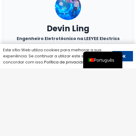
Devin Ling
Engenheiro Eletrotécnico na LEEYEE Electrics
Mais de 10 anos em dispositivos de proteção contra
Este sítio Web utiliza cookies para melhorar a sua
sobretensões
experiência. Se continuar a utilizar este sítio, está a
OK
Especializado em IEC 61643 / UL 1449
Português
concordar com isso.
Política de privacidade
Experiência em sistemas solares fotovoltaicos e
industriais
Falar com um engenheiro
Obter recomendação técnica
Não tem a certeza de qual o SPD adequado para o seu
sistema?
Obtenha uma recomendação rápida dos nossos engenheiros.