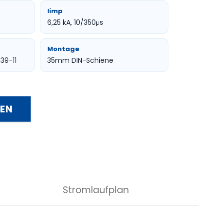
Iimp
6,25 kA, 10/350μs
Montage
39-11
35mm DIN-Schiene
REN
Stromlaufplan