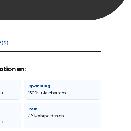
3(S)
ationen:
Spannung
4)
1500V Gleichstrom
Pole
3P Mehrpoldesign
rät