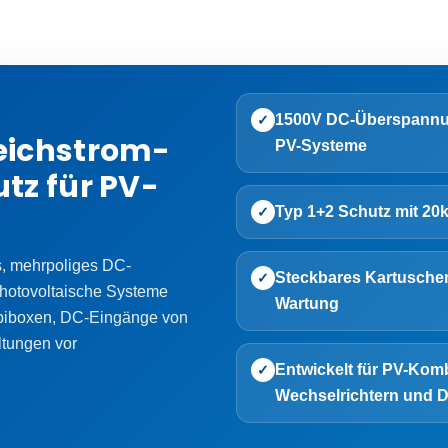
1500V DC-Überspannu
✓
ichstrom-
PV-Systeme
z für PV-
Typ 1+2 Schutz mit 20k
✓
s, mehrpoliges DC-
Steckbares Kartuschen
✓
photovoltaische Systeme
Wartung
mbiboxen, DC-Eingänge von
tungen vor
Entwickelt für PV-Ko
✓
Wechselrichtern und DC