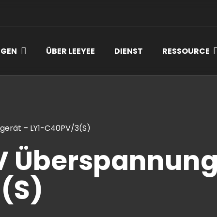
NGEN
ÜBER LEEYEE
DIENST
RESSOURCE
gerät – LY1-C40PV/3(S)
PV Überspannung
(S)