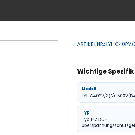
ARTIKEL NR.:
LY1-C40PV/
Wichtige Spezifik
Modell
LY1-C40PV/3(S) 1500V(D
Typ
Typ 1+2 DC-
Überspannungsschutzge