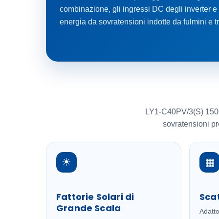
combinazione, gli ingressi DC degli inverter e 
energia da sovratensioni indotte da fulmini e 
LY1-C40PV/3(S) 1500V(
sovratensioni pr
☀
▦
Fattorie Solari di
Sca
Grande Scala
Adatto