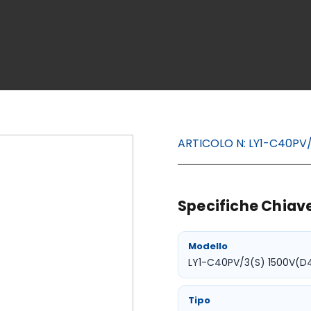
ARTICOLO N:
LY1-C40PV/
Specifiche Chiave
Modello
LY1-C40PV/3(S) 1500V(D
Tipo