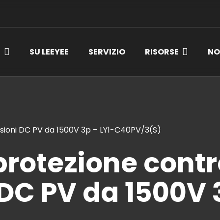
I
SU LEEYEE
SERVIZIO
RISORSE
NO
ensioni DC PV da 1500V 3p – LY1-C40PV/3(S)
protezione contr
DC PV da 1500V 