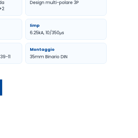
 da
Design multi-polare 3P
1+2
Iimp
6.25kA, 10/350μs
Montaggio
39-11
35mm Binario DIN