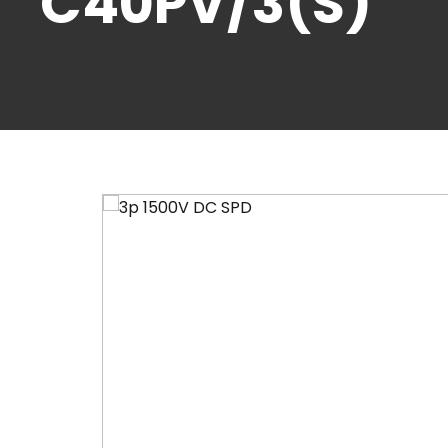
C40PV/3(S)