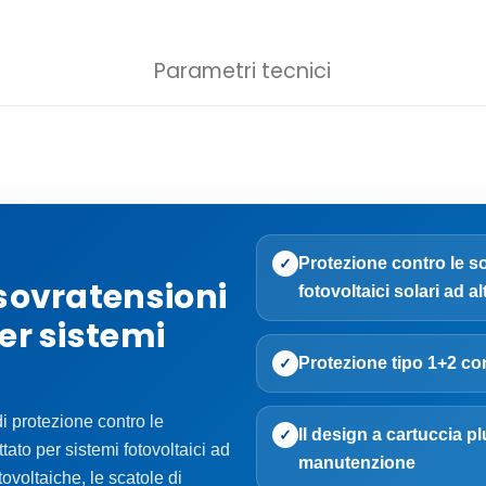
Parametri tecnici
Protezione contro le s
✓
 sovratensioni
fotovoltaici solari ad a
er sistemi
Protezione tipo 1+2 co
✓
 protezione contro le
Il design a cartuccia p
✓
ato per sistemi fotovoltaici ad
manutenzione
tovoltaiche, le scatole di