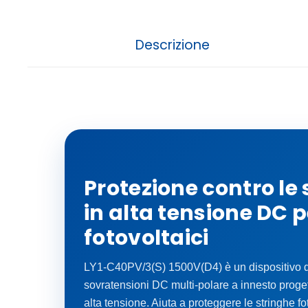
Descrizione
Protezione contro le
in alta tensione DC p
fotovoltaici
LY1-C40PV/3(S) 1500V(D4) è un dispositivo di
sovratensioni DC multi-polare a innesto progett
alta tensione. Aiuta a proteggere le stringhe fo