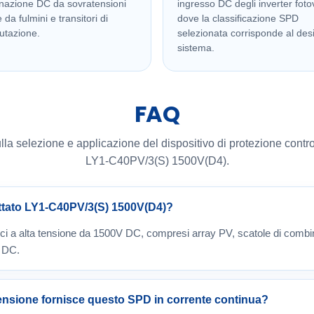
nazione DC da sovratensioni
ingresso DC degli inverter fotov
 da fulmini e transitori di
dove la classificazione SPD
tazione.
selezionata corrisponde al des
sistema.
FAQ
 selezione e applicazione del dispositivo di protezione contr
LY1-C40PV/3(S) 1500V(D4).
ttato LY1-C40PV/3(S) 1500V(D4)?
aici a alta tensione da 1500V DC, compresi array PV, scatole di combi
e DC.
tensione fornisce questo SPD in corrente continua?