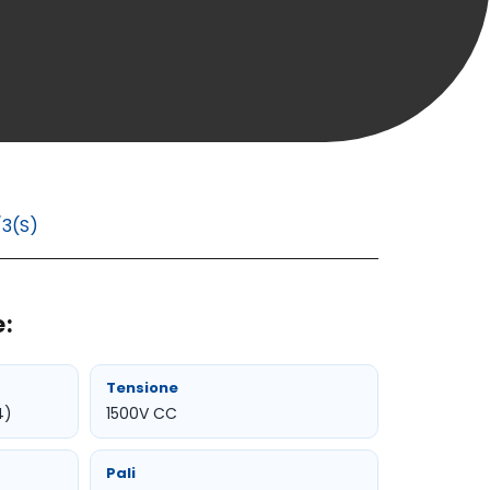
3(S)
:
Tensione
4)
1500V CC
Pali