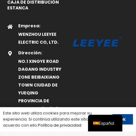
CAJA DE DISTRIBUCIÓN
ESTANCA
Empresa:
WENZHOU LEEYEE
ELECTRIC CO, LTD.
Dirección:
NO.1 XINGYE ROAD
DAGANG INDUSTRY
ZONE BEIBAIXIANG
TOWN CIUDAD DE
YUEQING
PROVINCIA DE
ZHEJIANG.325603.
Este sitio web utiliza cookies para mejorar su
CHINA.
experiencia. Si continúa utilizando este sitio, está de
OK
Español
acuerdo con ello.
Política de privacidad
E-Mail: