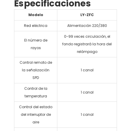
Especificaciones
Modelo
LY-ZFC
Red eléctrica
Alimentación 220/380
0-99 veces circulación, el
El número de
fondo registrará la hora del
rayos
relámpago
Control remoto de
la señalización
1 canal
SPD
Control de la
1 canal
temperatura
Control del estado
del interruptor de
1 canal
aire