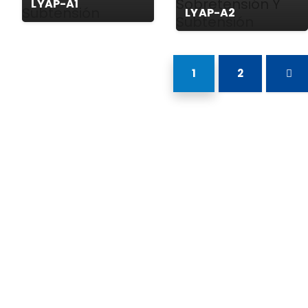
LYAP-A1
LYAP-A2
1
2