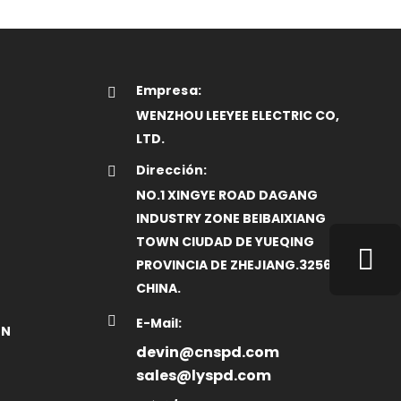
Empresa:
WENZHOU LEEYEE ELECTRIC CO,
LTD.
Dirección:
NO.1 XINGYE ROAD DAGANG
INDUSTRY ZONE BEIBAIXIANG
TOWN CIUDAD DE YUEQING
PROVINCIA DE ZHEJIANG.325603.
CHINA.
E-Mail:
ON
devin@cnspd.com
sales@lyspd.com