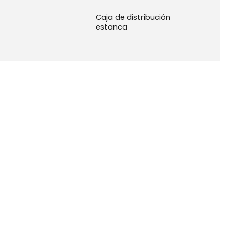
Caja de distribución
estanca
CALIDAD SUPERIOR
Póngase en co