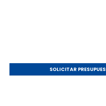
con nosotros p
personalizar su
solución
Cultivar en profundidad la tecnología, innovar co
los estándares de la industria.
SOLICITAR PRESUPUE