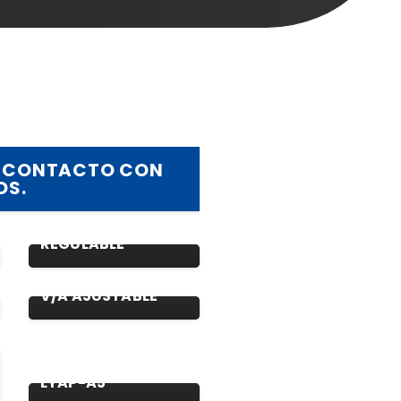
EN CONTACTO CON
OS.
PROTECTOR DE
TENSIÓN
REGULABLE
V/A AJUSTABLE
LYAP-A5