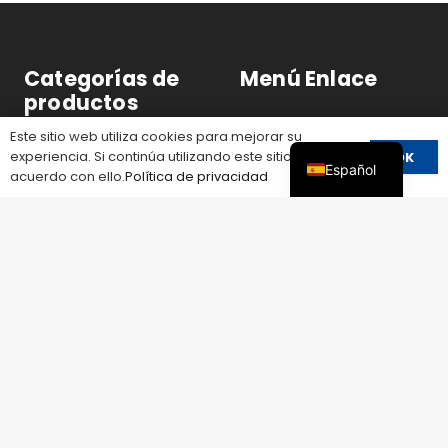
Categorías de
Menú Enlace
productos
INICIO
Este sitio web utiliza cookies para mejorar su
TODOS LOS PRODUCTOS
TODOS LOS PRODUCTOS
experiencia. Si continúa utilizando este sitio, está de
OK
Español
acuerdo con ello.
Política de privacidad
PROTECCIÓN CONTRA
SOLUCIONES
SOBRETENSIONES
SOBRE LEEYEE
PROTECCIÓN DE
CIRCUITOS
SERVICIO
CONMUTACIÓN Y
RECURSOS
AISLAMIENTO
NOTICIAS
FUSIBLE
PÓNGASE EN CONTACTO
PROTECCIÓN DE
CON
TENSIÓN
CONECTOR SOLAR
CAJA DE DISTRIBUCIÓN