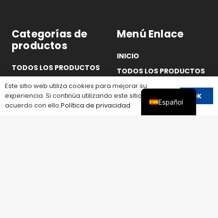
Categorías de
Menú Enlace
productos
INICIO
TODOS LOS PRODUCTOS
TODOS LOS PRODUCTOS
PROTECCIÓN CONTRA
Este sitio web utiliza cookies para mejorar su
SOLUCIONES
SOBRETENSIONES
experiencia. Si continúa utilizando este sitio, está de
OK
SOBRE LEEYEE
Español
acuerdo con ello.
Política de privacidad
PROTECCIÓN DE
CIRCUITOS
SERVICIO
CONMUTACIÓN Y
RECURSOS
AISLAMIENTO
NOTICIAS
FUSIBLE
PÓNGASE EN CONTACTO
PROTECCIÓN DE
CON
TENSIÓN
CONECTOR SOLAR
CAJA DE DISTRIBUCIÓN