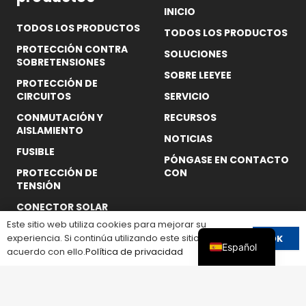
INICIO
TODOS LOS PRODUCTOS
TODOS LOS PRODUCTOS
PROTECCIÓN CONTRA
SOLUCIONES
SOBRETENSIONES
SOBRE LEEYEE
PROTECCIÓN DE
CIRCUITOS
SERVICIO
CONMUTACIÓN Y
RECURSOS
AISLAMIENTO
NOTICIAS
FUSIBLE
PÓNGASE EN CONTACTO
PROTECCIÓN DE
CON
TENSIÓN
CONECTOR SOLAR
Este sitio web utiliza cookies para mejorar su
CAJA DE DISTRIBUCIÓN
experiencia. Si continúa utilizando este sitio, está de
OK
ESTANCA
Español
acuerdo con ello.
Política de privacidad
Empresa:
WENZHOU LEEYEE